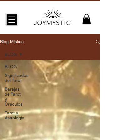
Blog Místico
BLOG
BLOG
Significados
del Tarot
Barajas
de Tarot
y
Oráculos
Tarot y
Astrología