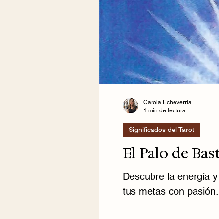
Carola Echeverría
1 min de lectura
Significados del Tarot
El Palo de Bas
Descubre la energía y 
tus metas con pasión.