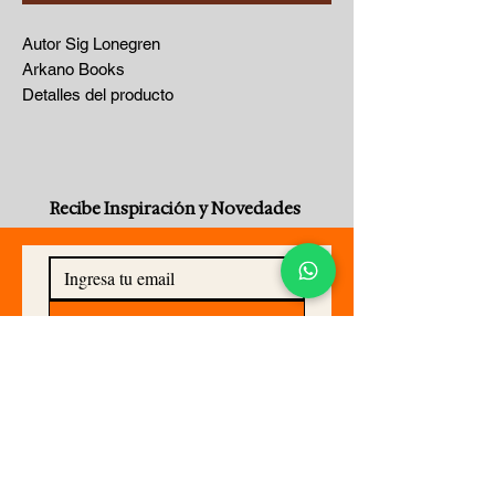
Autor Sig Lonegren
Arkano Books
Detalles del producto
Formato Péndulo metálico + libro de
128 páginas
Dimensiones 210 x 210mm | 403g
Fecha de publicación 19 Jan 2016
Recibe Inspiración y Novedades
Editorial Grupal Logistica Y Distribucion
Sello editorial Arkano Books
Ciudad/País de publicación Móstoles
(Madrid), Spain
Idioma Español
Suscribirse Ahora
Edición New edition
ISBN10: 8415292171
ISBN13: 9788415292173
FAQ
Reseña
Compras, Envíos y Devoluciones
El péndulo es una herramienta que salva el
Términos y Condiciones