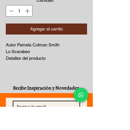
Cantidad
*
Agregar al carrito
Autor Pamela Colman Smith
Lo Scarabeo
Detalles del producto
Formato Cartas
Dimensiones 57 x 108 x 32mm | 240g
Fecha de publicación 13 Jun 2003
Editorial Lo Scarabeo
Recibe Inspiración y Novedades
Ciudad/País de publicación Torino, Italy
Idioma Multilingue
ISBN13: 9788883952999
Reseña
Suscribirse Ahora
Descubre los secretos ocultos de esta