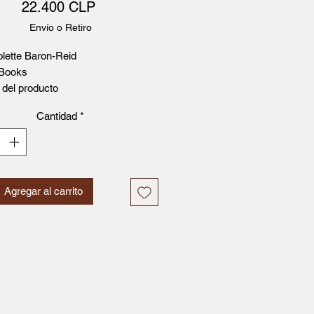
Precio
22.400 CLP
Envío o Retiro
olette Baron-Reid
 Books
 del producto
to libro físico 160 páginas + 44
Cantidad
*
as
nsiones 100 x 140mm | 292g
a de publicación 13 Nov 2019
rial Arkano Books
ad/País de publicación Móstoles
Agregar al carrito
id), Spain
ma Español
ón New edition
13: 9788415292982
ENTE DE ARMONÍA ENTRE LA
LEZA Y EL ESPÍRITU