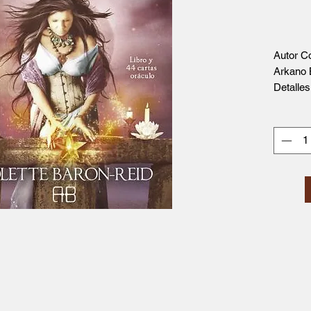
Autor C
Arkano
Detalles
Forma
cart
Dime
Fech
Edito
Ciud
(Madr
Idio
Edici
ISBN
Reseña
UN PU
NATURA