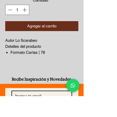
Cantidad
*
Agregar al carrito
Autor Lo Scarabeo
Detalles del producto
Formato Cartas | 78
Dimensiones 77 x 126 x 30mm | 236g
Fecha de publicación 01 Jul 2006
Ciudad/País de publicación United
States
Recibe Inspiración y Novedades
Idioma Inglés, Español
Edición Multilingual edition
Edición Lo Scarabeo Decks ed.
Nota de ilustración Illustrations,
unspecified
Suscribirse Ahora
ISBN13: 9780738709505